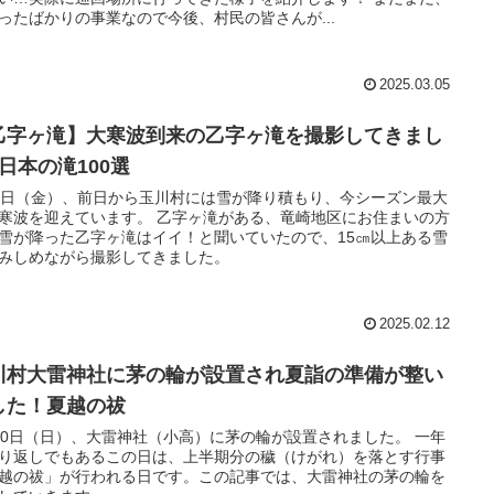
ったばかりの事業なので今後、村民の皆さんが...
2025.03.05
乙字ヶ滝】大寒波到来の乙字ヶ滝を撮影してきまし
#日本の滝100選
7日（金）、前日から玉川村には雪が降り積もり、今シーズン最大
寒波を迎えています。 乙字ヶ滝がある、竜崎地区にお住まいの方
雪が降った乙字ヶ滝はイイ！と聞いていたので、15㎝以上ある雪
みしめながら撮影してきました。
2025.02.12
川村大雷神社に茅の輪が設置され夏詣の準備が整い
した！夏越の祓
30日（日）、大雷神社（小高）に茅の輪が設置されました。 一年
り返しでもあるこの日は、上半期分の穢（けがれ）を落とす行事
越の祓」が行われる日です。この記事では、大雷神社の茅の輪を