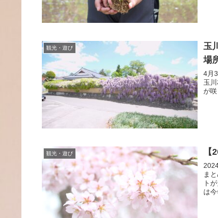
玉
観光・遊び
場
4月
玉川
が咲
【
観光・遊び
20
まと
トが
は今