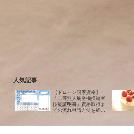
人気記事
【ドローン国家資格】
「二等無人航空機操縦者
技能証明書」資格取得ま
での流れ申請方法を紹介
します！