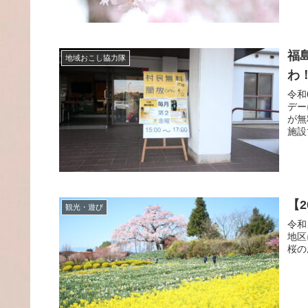
福
地域おこし協力隊
わ
令和
デー
が無
施設
【
観光・遊び
令和
地区
桜の