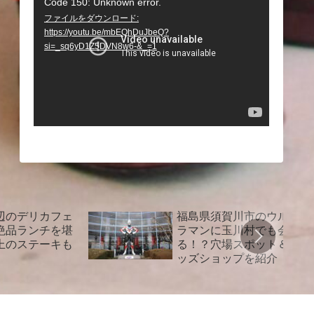
Code 150: Unknown error.
動
ファイルをダウンロード:
画
https://youtu.be/mbEQhDuJbeQ?
プ
si=_sq6yD1Z5DVN8w6-&_=1
レ
ー
ヤ
ー
辺のデリカフェ
福島県須賀川市のウルト
絶品ランチを堪
ラマンに玉川村でも会え
上のステーキも
る！？穴場スポット＆グ
ッズショップを紹介