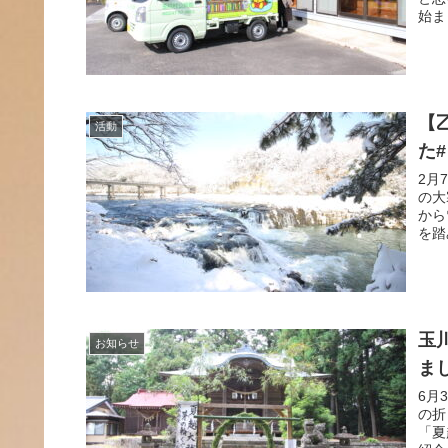
始ま
【
活動
た
2月
の大
から
を踏
玉
お知らせ
ま
6月
の折
「夏