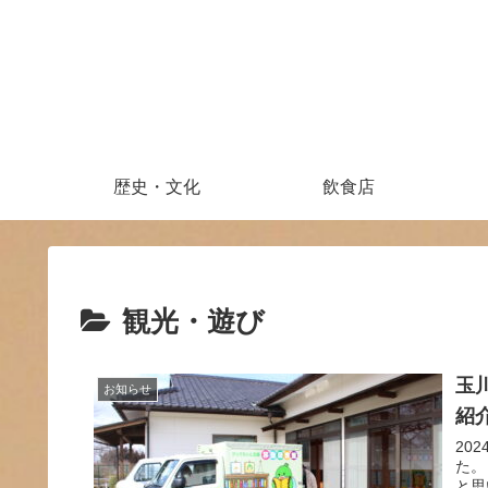
歴史・文化
飲食店
観光・遊び
玉
お知らせ
紹
20
た。
と思