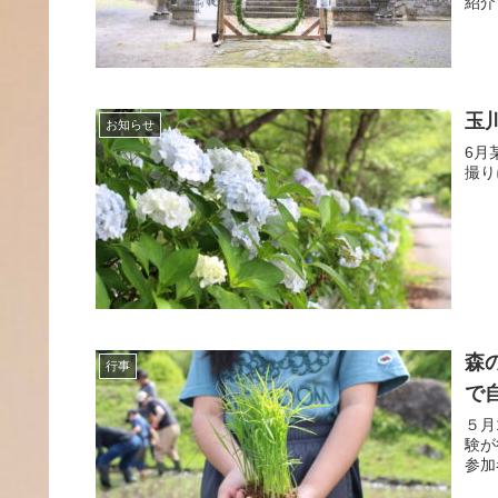
紹介
玉
お知らせ
6月
撮り
森
行事
で
５月
験が
参加