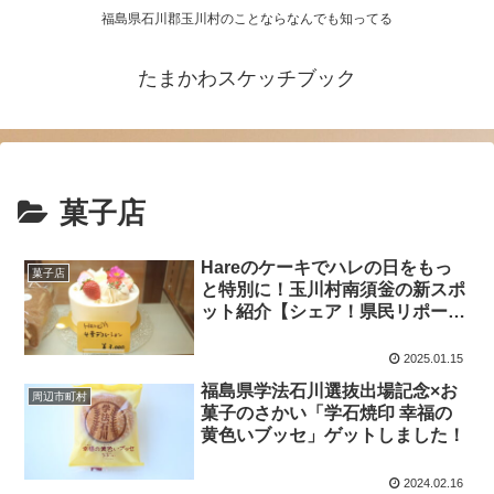
福島県石川郡玉川村のことならなんでも知ってる
たまかわスケッチブック
菓子店
Hareのケーキでハレの日をもっ
菓子店
と特別に！玉川村南須釡の新スポ
ット紹介【シェア！県民リポータ
ー】
2025.01.15
福島県学法石川選抜出場記念×お
周辺市町村
菓子のさかい「学石焼印 幸福の
黄色いブッセ」ゲットしました！
2024.02.16