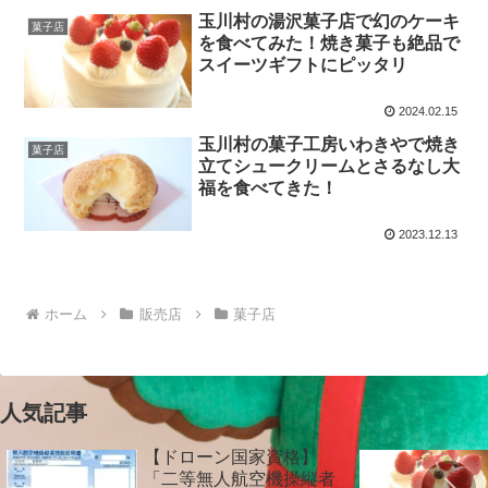
玉川村の湯沢菓子店で幻のケーキ
菓子店
を食べてみた！焼き菓子も絶品で
スイーツギフトにピッタリ
2024.02.15
玉川村の菓子工房いわきやで焼き
菓子店
立てシュークリームとさるなし大
福を食べてきた！
2023.12.13
ホーム
販売店
菓子店
人気記事
【ドローン国家資格】
「二等無人航空機操縦者