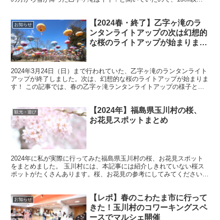
ある雪を踏みしめながら撮影してきました。
【2024春・終了】乙字ヶ滝のラ
お知らせ
ンタンライトアップの次は幻想的
な桜のライトアップが始まりま
す！
2024年3月24日（日）まで行われていた、乙字ヶ滝のランタンライト
アップが終了しました。次は、幻想的な桜のライトアップが始まりま
す！ この記事では、春の乙字ヶ滝ランタンライトアップの様子と桜
のライトアップの詳細を紹介します！
【2024年】福島県玉川村の桜、
観光・遊び
お花見スポットまとめ
2024年に私が実際に行ってみた福島県玉川村の桜、お花見スポット
をまとめました。 玉川村には、本記事には紹介しきれていない桜ス
ポットがたくさんあります。桜、お花見の参考にしてみてください。
来年は今年行けなかった桜スポットを紹介したいと思い...
【レポ】春のこわたま市に行って
お知らせ
きた！玉川村のコワーキングスペ
ースでマルシェ開催