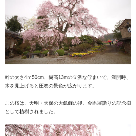
幹の太さ4ｍ50cm、樹高13mの立派な佇まいで、満開時、
木を見上げると圧巻の景色が広がります。
この桜は、天明・天保の大飢饉の後、金毘羅詣りの記念樹
として植樹されました。