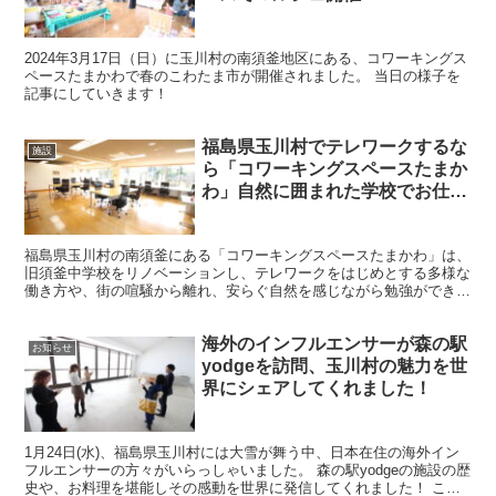
2024年3月17日（日）に玉川村の南須釜地区にある、コワーキングス
ペースたまかわで春のこわたま市が開催されました。 当日の様子を
記事にしていきます！
福島県玉川村でテレワークするな
施設
ら「コワーキングスペースたまか
わ」自然に囲まれた学校でお仕
事！廃校リノベ施設を徹底調査
福島県玉川村の南須釜にある「コワーキングスペースたまかわ」は、
旧須釜中学校をリノベーションし、テレワークをはじめとする多様な
働き方や、街の喧騒から離れ、安らぐ自然を感じながら勉強ができる
場として生まれ変わった施設です。 今回は、この「コワー...
海外のインフルエンサーが森の駅
お知らせ
yodgeを訪問、玉川村の魅力を世
界にシェアしてくれました！
1月24日(水)、福島県玉川村には大雪が舞う中、日本在住の海外イン
フルエンサーの方々がいらっしゃいました。 森の駅yodgeの施設の歴
史や、お料理を堪能しその感動を世界に発信してくれました！ この