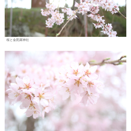
桜と金毘羅神社