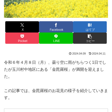
X
Facebook
はてブ
Pocket
LINE
コピー
2024.04.09
2024.04.11
令和６年４月８日（月）、曇り空に雨がちらつく1日でし
たが玉川村中地区にある「金毘羅桜」が満開を迎えまし
た。
この記事では、金毘羅桜のお花見の様子を紹介していきま
す。