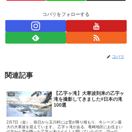
コバリをフォローする
コバリ
関連記事
【乙字ヶ滝】大寒波到来の乙字ヶ
活動
滝を撮影してきました#日本の滝
100選
2月7日（金）、前日から玉川村には雪が降り積もり、今シーズン最
大の大寒波を迎えています。 乙字ヶ滝がある、竜崎地区にお住まい
の方から雪が降った乙字ヶ滝はイイ！と聞いていたので、15㎝以上