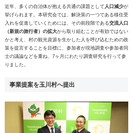
近年、多くの自治体が抱える共通の課題として
人口減少
が
挙げられます。本研究会では、解決策の一つである移住受
入れを促進していくためには、その前段階である
交流人口
（新規の旅行者）の拡大
から取り組むことが有効ではない
かと考え、村の観光資源を生かした人を呼び込むための政
策を提言することを目標に、参加者が現地調査や参加者同
士の議論などを重ね、7ヶ月にわたり調査研究を行って参
りました。
事業提案を玉川村へ提出