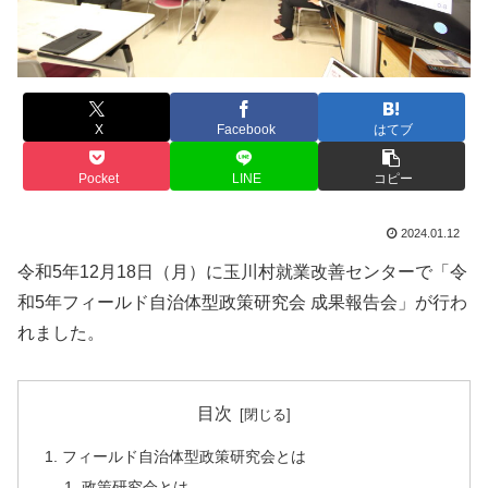
X
Facebook
はてブ
Pocket
LINE
コピー
2024.01.12
令和5年12月18日（月）に玉川村就業改善センターで「令
和5年フィールド自治体型政策研究会 成果報告会」が行わ
れました。
目次
フィールド自治体型政策研究会とは
政策研究会とは