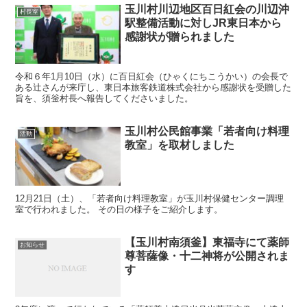
玉川村川辺地区百日紅会の川辺沖
村長室
駅整備活動に対しJR東日本から
感謝状が贈られました
令和６年1月10日（水）に百日紅会（ひゃくにちこうかい）の会長で
ある辻さんが来庁し、東日本旅客鉄道株式会社から感謝状を受贈した
旨を、須釡村長へ報告してくださいました。
玉川村公民館事業「若者向け料理
活動
教室」を取材しました
12月21日（土）、「若者向け料理教室」が玉川村保健センター調理
室で行われました。 その日の様子をご紹介します。
【玉川村南須釜】東福寺にて薬師
お知らせ
尊菩薩像・十二神将が公開されま
す