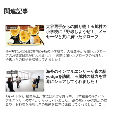
関連記事
大谷選手からの贈り物！玉川村の
お知らせ
小学校に「野球しようぜ！」メッ
セージと共に届いたグローブ
令和6年1月15日に村内2か所の小学校で、大谷選手から届いたグロー
ブのお披露目式が行われました！ 実際に届いたグローブの写真と、
子供たちの様子を取材してきました！
海外のインフルエンサーが森の駅
お知らせ
yodgeを訪問、玉川村の魅力を世
界にシェアしてくれました！
1月24日(水)、福島県玉川村には大雪が舞う中、日本在住の海外イン
フルエンサーの方々がいらっしゃいました。 森の駅yodgeの施設の歴
史や、お料理を堪能しその感動を世界に発信してくれました！ この
記事では、当日の様子を紹介していきます。