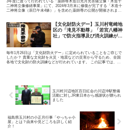
3年度に渡って行われている「薬師尊木造日光月光菩薩立像・木造十
二神将立像修繕事業」にて、2024年3月末に修復が完了する「木造十
二神将立像（辰巳午未4躰）」を含めた薬師尊の公開が開催されま
す。 南須釜の念仏踊りと同時開催ですので、ぜひ立ち寄...
【文化財防火デー】玉川村竜崎地
お知らせ
区の「滝見不動尊」「若宮八幡神
社」で防火指導及び消火訓練が行
われました
毎年1月26日は「文化財防火デー」に定められていることをご存じで
したか？ 貴重な文化財を火災・地震などの災害から守るため、全国
各地で文化財の防火訓練などが行われています。 この記事では、玉
川村竜崎地区「滝見不動尊」「若宮八幡神社」で行われた...
玉川村川辺地区百日紅会の川辺沖駅整備
活動に対しJR東日本から感謝状が贈られ
ました
福島県玉川村の小正月行事「やっちゃ小
屋」とは？由来や見どころを詳しく紹
介！