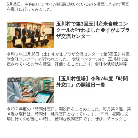
6月某日、村内のアジサイが綺麗に咲いているのを目撃したので写真
を撮りに行ってみました。
玉川村で第3回玉川産米食味コン
お知らせ
クールが行わました＠すがまプラ
ザ交流センター
令和５年11月18日（土）すがまプラザ交流センターで第3回玉川村産
米食味コンクールが行われました。 食味コンクールは、玉川村で生
産されているお米を審査・評価することにより、食味や栽培技術等の
レベルを客観的に把握し、生産者の生産意欲向上につな...
【玉川村役場】令和7年度『時間
お知らせ
外窓口』の開設日一覧
令和７年度の『時間外窓口』開設日をまとめました。毎月第２週、第
４週水曜日は、時間外・延長窓口となっています。 平日、昼間に役
場に行くのが難しい時に、便利な夜間窓口です。ぜひ、チェックして
利用してみてください。